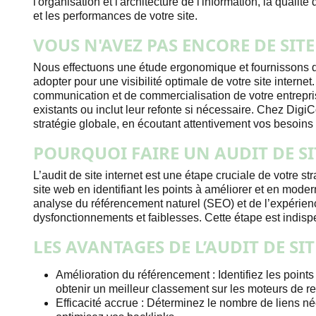
l'organisation et l'architecture de l'information, la qualit
et les performances de votre site.
VOUS N'AVEZ PAS ENCORE DE SIT
Nous effectuons une étude ergonomique et fournissons d
adopter pour une visibilité optimale de votre site inter
communication et de commercialisation de votre entrepri
existants ou inclut leur refonte si nécessaire. Chez Digi
stratégie globale, en écoutant attentivement vos besoins
POURQUOI FAIRE UN AUDIT DE SI
L’audit de site internet est une étape cruciale de votre st
site web en identifiant les points à améliorer et en moder
analyse du référencement naturel (SEO) et de l’expérienc
dysfonctionnements et faiblesses. Cette étape est indisp
LES AVANTAGES DE L’AUDIT DE SI
Amélioration du référencement : Identifiez les points
obtenir un meilleur classement sur les moteurs de r
Efficacité accrue : Déterminez le nombre de liens néc