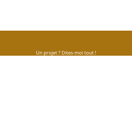
Un projet ? Dites-moi tout !
Votre Agence Web à Metz
Localisation
2 rue Girue - 57535 Marange Silvange